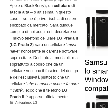
Apple e BlackBerry), un
cellulare di
fascia alta
– o altissima in questo
caso – se ne è privo rischia di essere
snobbato da mercato. Sarà dunque
compito di noi acquirenti decretare se
il nuovo telefono cellulare
LG Prada II
(
LG Prada 2
) sarà un cellulare “
must
have
” nonostante le carenze software
sopra citate. Dedicato ai modaioli, ma
Samsu
soprattutto a coloro che da un
lo sma
cellulare vogliono il fascino del design
e dell’esclusività piuttosto che un
Window
cellulare “
che ci manca poco e fa pure
compat
il caffé
“, ecco che il telefono
LG
Prada II
è apparso ufficialmente.
Categorie
Anteprime
,
LG