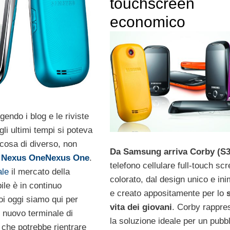
touchscreen
economico
endo i blog e le riviste
li ultimi tempi si poteva
cosa di diverso, non
Da Samsung arriva Corby (S3
l
Nexus One
Nexus One
.
telefono cellulare full-touch scr
ale
il mercato della
colorato, dal design unico e ini
ile è in continuo
e creato appositamente per lo
s
oi oggi siamo qui per
vita dei giovani
. Corby rappre
n nuovo terminale di
la soluzione ideale per un pubb
 che potrebbe rientrare