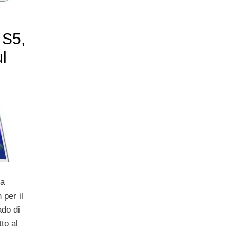
 S5,
ul
da
 per il
ado di
to al