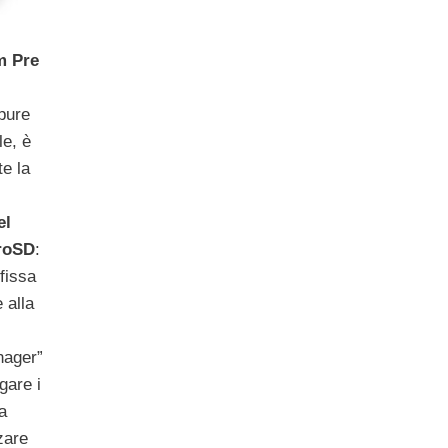
m Pre
pure
le, è
e la
el
croSD
:
fissa
 alla
nager”
gare i
a
zzare