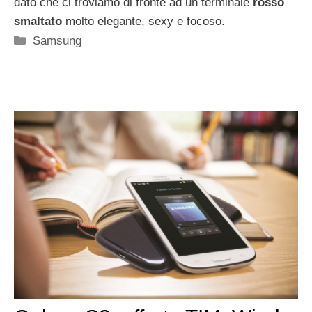
dato che ci troviamo di fronte ad un terminale
rosso
smaltato
molto elegante, sexy e focoso.
Categorie
Samsung