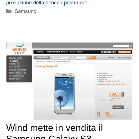
produzione della scocca posteriore
.
Categorie
Samsung
Wind mette in vendita il
Samsung Galaxy S3