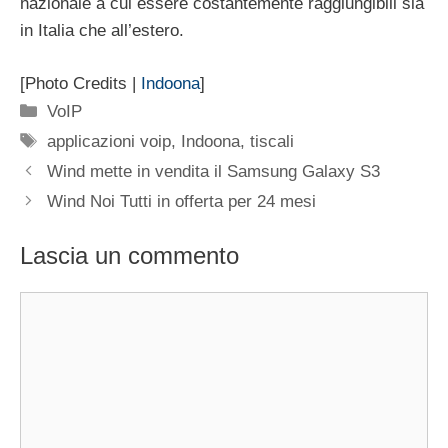
nazionale a cui essere costantemente raggiungibili sia
in Italia che all’estero.
[Photo Credits |
Indoona
]
Categorie
VoIP
Tag
applicazioni voip
,
Indoona
,
tiscali
Wind mette in vendita il Samsung Galaxy S3
Wind Noi Tutti in offerta per 24 mesi
Lascia un commento
Commento