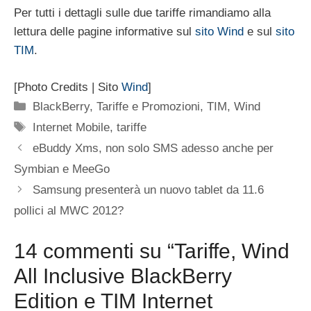
Per tutti i dettagli sulle due tariffe rimandiamo alla
lettura delle pagine informative sul
sito Wind
e sul
sito
TIM
.
[Photo Credits | Sito
Wind
]
Categorie
BlackBerry
,
Tariffe e Promozioni
,
TIM
,
Wind
Tag
Internet Mobile
,
tariffe
eBuddy Xms, non solo SMS adesso anche per
Symbian e MeeGo
Samsung presenterà un nuovo tablet da 11.6
pollici al MWC 2012?
14 commenti su “Tariffe, Wind
All Inclusive BlackBerry
Edition e TIM Internet