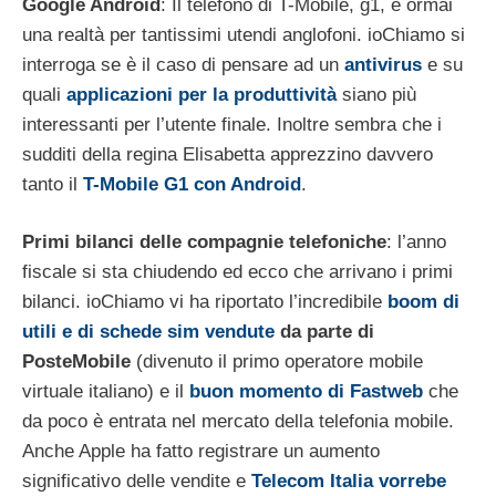
Google Android
: Il telefono di T-Mobile, g1, è ormai
una realtà per tantissimi utendi anglofoni. ioChiamo si
interroga se è il caso di pensare ad un
antivirus
e su
quali
applicazioni per la produttività
siano più
interessanti per l’utente finale. Inoltre sembra che i
sudditi della regina Elisabetta apprezzino davvero
tanto il
T-Mobile G1 con Android
.
Primi bilanci delle compagnie telefoniche
: l’anno
fiscale si sta chiudendo ed ecco che arrivano i primi
bilanci. ioChiamo vi ha riportato l’incredibile
boom di
utili e di schede sim vendute
da parte di
PosteMobile
(divenuto il primo operatore mobile
virtuale italiano) e il
buon momento di Fastweb
che
da poco è entrata nel mercato della telefonia mobile.
Anche Apple ha fatto registrare un aumento
significativo delle vendite e
Telecom Italia vorrebe