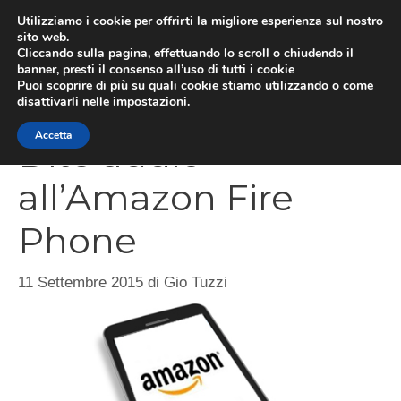
Vai
Utilizziamo i cookie per offrirti la migliore esperienza sul nostro
al
sito web.
Cliccando sulla pagina, effettuando lo scroll o chiudendo il
MEN
contenuto
banner, presti il consenso all’uso di tutti i cookie
Puoi scoprire di più su quali cookie stiamo utilizzando o come
disattivarli nelle
impostazioni
.
Accetta
Dite addio
all’Amazon Fire
Phone
11 Settembre 2015
di
Gio Tuzzi