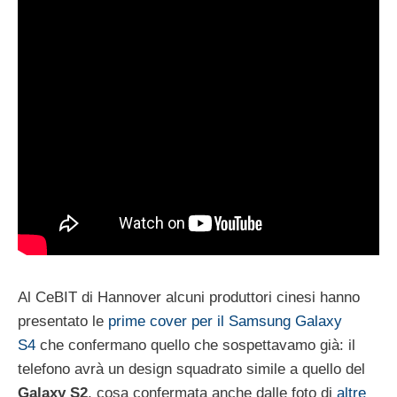
Al CeBIT di Hannover alcuni produttori cinesi hanno
presentato le
prime cover per il Samsung Galaxy
S4
che confermano quello che sospettavamo già: il
telefono avrà un design squadrato simile a quello del
Galaxy S2
, cosa confermata anche dalle foto di
altre