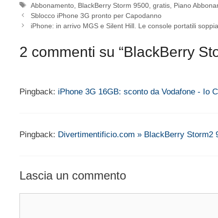
Tag
Abbonamento
,
BlackBerry Storm 9500
,
gratis
,
Piano Abbona
Sblocco iPhone 3G pronto per Capodanno
iPhone: in arrivo MGS e Silent Hill. Le console portatili soppi
2 commenti su “BlackBerry Sto
Pingback:
iPhone 3G 16GB: sconto da Vodafone - Io 
Pingback:
Divertimentificio.com » BlackBerry Storm2 
Lascia un commento
Commento