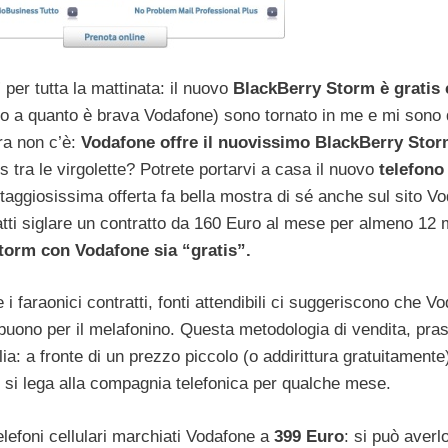
per tutta la mattinata: il nuovo
BlackBerry Storm è gratis
do a quanto è brava Vodafone) sono tornato in me e mi sono 
ura non c’è:
Vodafone offre il nuovissimo BlackBerry Sto
is tra le virgolette? Potrete portarvi a casa il nuovo
telefono
taggiosissima offerta fa bella mostra di sé anche sul sito V
atti siglare un contratto da 160 Euro al mese per almeno 12 
torm con Vodafone sia “gratis”.
i faraonici contratti, fonti attendibili ci suggeriscono che V
uono per il melafonino. Questa metodologia di vendita, pras
a: a fronte di un prezzo piccolo (o addirittura gratuitamente)
 si lega alla compagnia telefonica per qualche mese.
elefoni cellulari marchiati Vodafone a
399 Euro
: si può averl