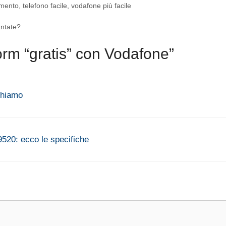
mento
,
telefono facile
,
vodafone più facile
antate?
rm “gratis” con Vodafone”
Chiamo
9520: ecco le specifiche