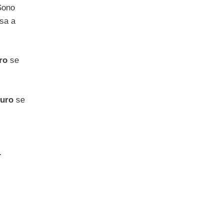
Sono
sa a
ro
se
Euro
se
.