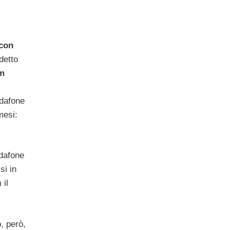
 con
detto
rm
odafone
mesi:
odafone
si in
 il
o, però,