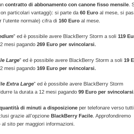
 un
contratto di abbonamento con canone fisso mensile
. 
con particolari vantaggi): si parte da
60 Euro
al mese, si pas
 l’utente normale) cifra di
160 Euro
al mese.
Medium
” ed è possibile avere BlackBerry Storm a soli
119 Eu
a 12 mesi pagando
269 Euro per svincolarsi.
le Large
” ed è possibile avere BlackBerry Storm a soli
19 
a 12 mesi pagando
169 Euro per svincolarsi.
le Extra Large
” ed è possibile avere BlackBerry Storm
ridurre la durata a 12 mesi pagando
99 Euro per svincolarsi
 quantità di minuti a disposizione
per telefonare verso tutti
clusi grazie all’opzione
BlackBerry Facile
. Approfondiremo
al sito per maggiori informazioni.