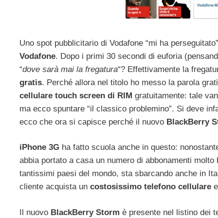
Uno spot pubblicitario di Vodafone “mi ha perseguitato” 
Vodafone
. Dopo i primi 30 secondi di euforia (pensan
“
dove sarà mai la fregatura
“? Effettivamente la fregat
gratis
. Perché allora nel titolo ho messo la parola grat
cellulare touch screen di RIM
gratuitamente: tale van
ma ecco spuntare “il classico problemino”. Si deve inf
ecco che ora si capisce perché il nuovo
BlackBerry S
iPhone 3G
ha fatto scuola anche in questo: nonostante 
abbia portato a casa un numero di abbonamenti molto b
tantissimi paesi del mondo, sta sbarcando anche in Itali
cliente acquista un
costosissimo telefono cellulare
e
Il nuovo
BlackBerry Storm
è presente nel listino dei t