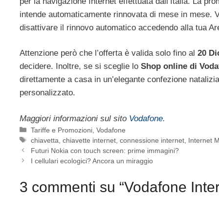
per la navigazione Internet effettuata dall’Italia. La pr
intende automaticamente rinnovata di mese in mese. Ve
disattivare il rinnovo automatico accedendo alla tua Ar
Attenzione però che l’offerta è valida solo fino al
20 Di
decidere. Inoltre, se si sceglie lo
Shop online di Vodaf
direttamente a casa in un’elegante confezione natalizia
personalizzato.
Maggiori informazioni sul sito
Vodafone
.
Categorie
Tariffe e Promozioni
,
Vodafone
Tag
chiavetta
,
chiavette internet
,
connessione internet
,
Internet 
Futuri Nokia con touch screen: prime immagini?
I cellulari ecologici? Ancora un miraggio
3 commenti su “Vodafone Inter