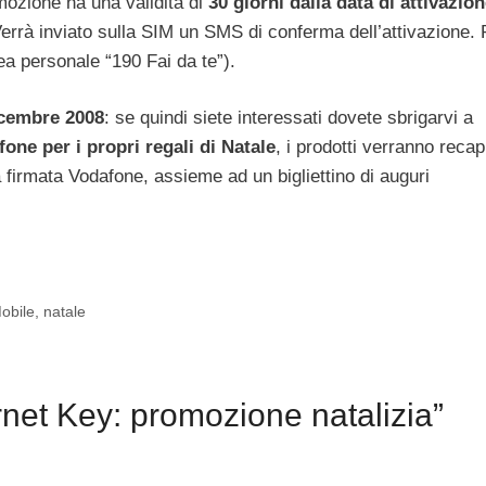
omozione ha una validità di
30 giorni dalla data di attivazio
rrà inviato sulla SIM un SMS di conferma dell’attivazione. 
ea personale “190 Fai da te”).
cembre 2008
: se quindi siete interessati dovete sbrigarvi a
one per i propri regali di Natale
, i prodotti verranno recapi
 firmata Vodafone, assieme ad un bigliettino di auguri
Mobile
,
natale
net Key: promozione natalizia”