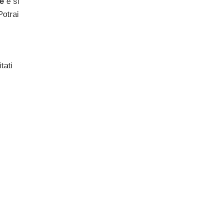
ne
e si
Potrai
tati