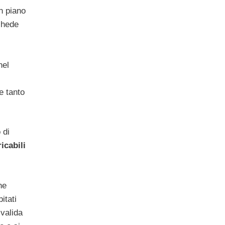
n piano
chede
nel
e tanto
 di
icabili
he
itati
 valida