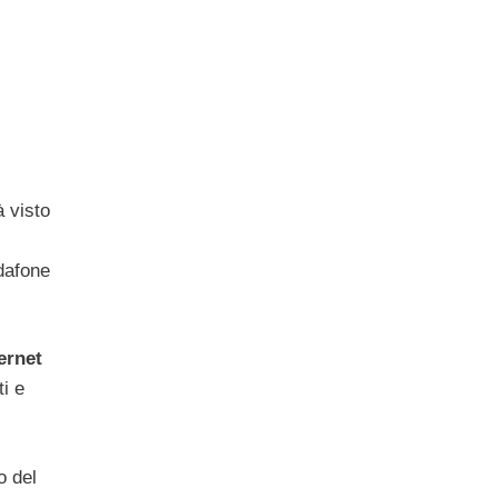
 visto
odafone
ernet
i e
o del