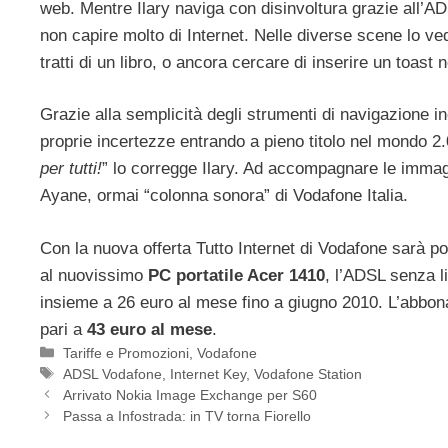
web. Mentre Ilary naviga con disinvoltura grazie all’A
non capire molto di Internet. Nelle diverse scene lo ve
tratti di un libro, o ancora cercare di inserire un toast
Grazie alla semplicità degli strumenti di navigazione in
proprie incertezze entrando a pieno titolo nel mondo 2.
per tutti!
” lo corregge Ilary. Ad accompagnare le immagi
Ayane, ormai “colonna sonora” di Vodafone Italia.
Con la nuova offerta Tutto Internet di Vodafone sarà po
al nuovissimo
PC portatile Acer 1410
, l’ADSL senza li
insieme a 26 euro al mese fino a giugno 2010. L’abbona
pari a
43 euro al mese
.
Categorie
Tariffe e Promozioni
,
Vodafone
Tag
ADSL Vodafone
,
Internet Key
,
Vodafone Station
Arrivato Nokia Image Exchange per S60
Passa a Infostrada: in TV torna Fiorello