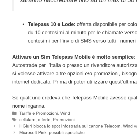
Telepass 10 e Lode
: offerta disponibile per co
du 10 centesimi al minuto per le chiamate verso 
centesimi per l’invio di SMS verso tutti i numeri i
Attivare un Sim Telepass Mobile è molto semplice
:
Autostrade per l’Italia o presso un rivenditore autorizz
si volesse attivare altre opzioni e/o promozioni, biso
internet dedicato. Prima di poter utilizzare quest’ulti
Se qualcuno credeva che Telepass Mobile avesse qualcos
nome inganna.
Categorie
Tariffe e Promozioni
,
Wind
Tag
cellulare
,
offerte
,
Promozioni
Il Giurì blocca lo spot Infostrada sul canone Telecom. Wind v
Microsoft Pink: possibili specifiche