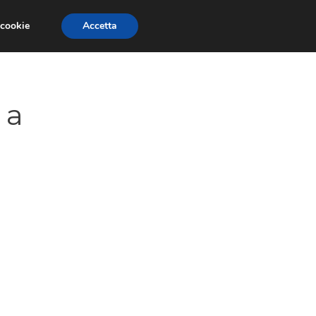
 cookie
Accetta
GESTORI
VOIP
TELEFONIA NEWS
 a