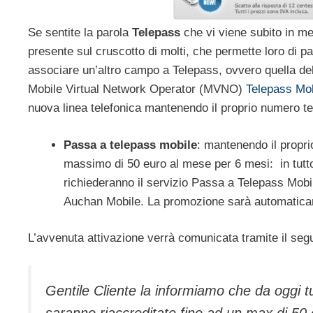
Se sentite la parola
Telepass
che vi viene subito in me
presente sul cruscotto di molti, che permette loro di p
associare un’altro campo a Telepass, ovvero quella della
Mobile Virtual Network Operator (MVNO)
Telepass Mob
nuova linea telefonica mantenendo il proprio numero te
Passa a telepass mobile
: mantenendo il propri
massimo di 50 euro al mese per 6 mesi: in tutto 3
richiederanno il servizio Passa a Telepass Mobile
Auchan Mobile. La promozione sarà automaticamen
L’avvenuta attivazione verrà comunicata tramite il se
Gentile Cliente la informiamo che da oggi tu
saranno riaccreditate fino ad un max di 50