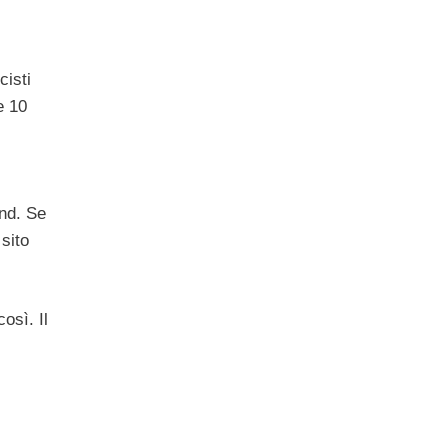
cisti
e 10
ind. Se
sito
osì. Il