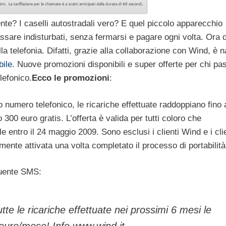
nte? I caselli autostradali vero? E quel piccolo apparecchio
assare indisturbati, senza fermarsi e pagare ogni volta. Ora 
 telefonia. Difatti, grazie alla collaborazione con Wind, è n
ile
. Nuove promozioni disponibili e super offerte per chi pas
lefonico.
Ecco le promozioni
:
o numero telefonico, le ricariche effettuate raddoppiano fino
00 euro gratis. L’offerta è valida per tutti coloro che
 entro il 24 maggio 2009. Sono esclusi i clienti Wind e i cli
te attivata una volta completato il processo di portabilità
guente SMS:
tte le ricariche effettuate nei prossimi 6 mesi le
 euro/mese! Info www.wind.it