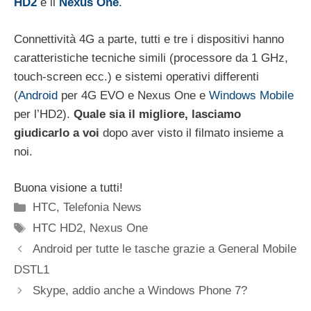
HD2
e il
Nexus One
.
Connettività 4G a parte, tutti e tre i dispositivi hanno
caratteristiche tecniche simili (processore da 1 GHz,
touch-screen ecc.) e sistemi operativi differenti
(
Android
per 4G EVO e Nexus One e
Windows Mobile
per l’HD2).
Quale sia il migliore, lasciamo
giudicarlo a voi
dopo aver visto il filmato insieme a
noi.
Buona visione a tutti!
Categorie
HTC
,
Telefonia News
Tag
HTC HD2
,
Nexus One
Android per tutte le tasche grazie a General Mobile
DSTL1
Skype, addio anche a Windows Phone 7?