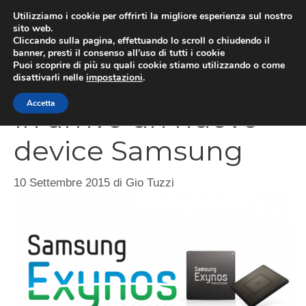
Vai
Utilizziamo i cookie per offrirti la migliore esperienza sul nostro
al
sito web.
Cliccando sulla pagina, effettuando lo scroll o chiudendo il
MEN
contenuto
banner, presti il consenso all’uso di tutti i cookie
Puoi scoprire di più su quali cookie stiamo utilizzando o come
disattivarli nelle
impostazioni
.
Accetta
In arrivo un nuovo
device Samsung
10 Settembre 2015
di
Gio Tuzzi