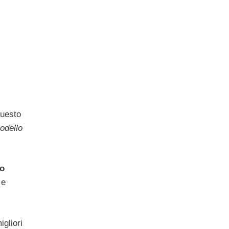
uesto
modello
lo
 e
igliori