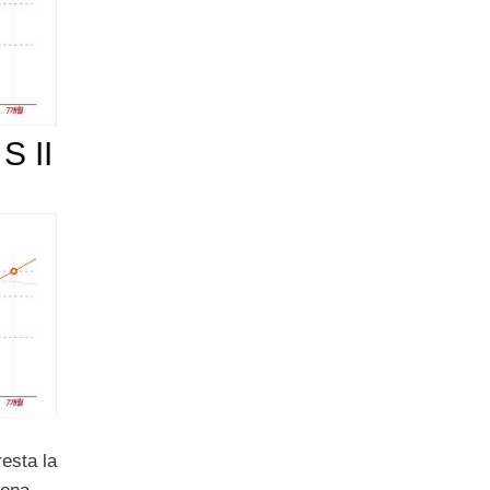
S II
esta la