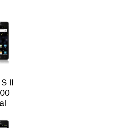
S II
600
al