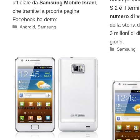
ufficiale da
Samsung Mobile Israel
,
S 2 è il term
che tramite la propria pagina
numero di v
Facebook ha detto:
della storia 
Categorie
Android
,
Samsung
3 milioni di d
giorni.
Categorie
Samsung