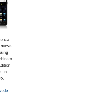
tenza
 nuova
sung
bbinato
dition
n un
ro
.
vede