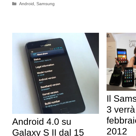
Categorie
Android
,
Samsung
Il Sam
3 verrà
febbra
Android 4.0 su
2012
Galaxy S II dal 15