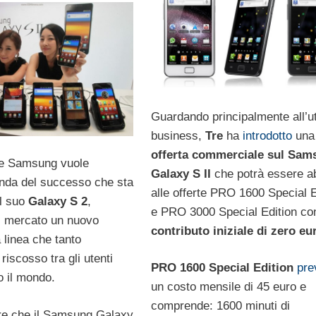
Guardando principalmente all’u
business,
Tre
ha
introdotto
una
offerta commerciale sul Sam
re Samsung vuole
Galaxy S II
che potrà essere a
onda del successo che sta
alle offerte PRO 1600 Special E
il suo
Galaxy S 2
,
e PRO 3000 Special Edition co
l mercato un nuovo
contributo iniziale di zero eu
 linea che tanto
iscosso tra gli utenti
PRO 1600 Special Edition
pre
to il mondo.
un costo mensile di 45 euro e
comprende: 1600 minuti di
re che il Samsung Galaxy