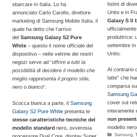
listini di div
sbarcare in Italia. Lo ha
Unito e in Fr
annunciato Carlo Carollo, direttore
Galaxy S II 
marketing di Samsung Mobile Italia, il
ufficialmente
quale ha detto che l’arrivo
produttrice: 
del
Samsung Galaxy S2 Pure
settembre in 
White
– questo il nome ufficiale del
Unito.
dispositivo – nelle vetrine dei nostri
negozi serve ad “
offrire a tutti la
Al contrario 
possibilità di decidere il modello che
latte” che ha
meglio rappresenta il proprio stile,
comparsa sul
nero o bianco
“.
Samsung Gal
cover sul re
Scocca bianca a parte, il
Samsung
interamente c
Galaxy S2 Pure White
presenta le
non present
stesse caratteristiche tecniche del
modello nero
modello standard
nero, ovverosia
Categorie
Samsung
,
processore Dual Core, display Super