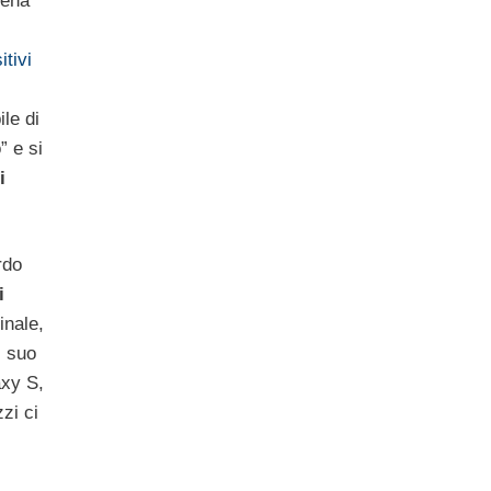
pena
itivi
ile di
 e si
i
rdo
i
inale,
l suo
xy S,
zi ci