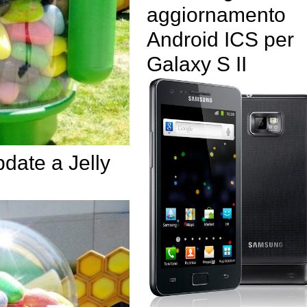
aggiornamento
Android ICS per
Galaxy S II
date a Jelly