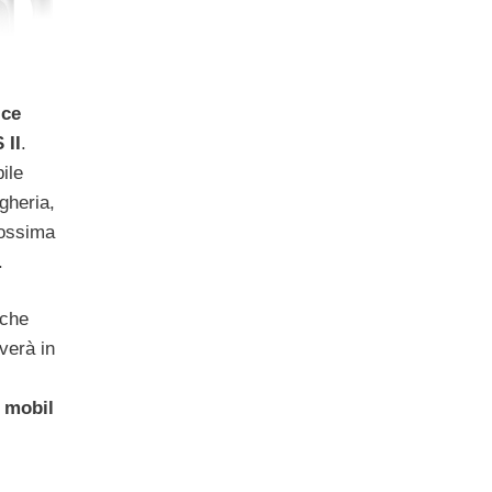
Ice
 II
.
ile
gheria,
rossima
.
 che
verà in
mobil