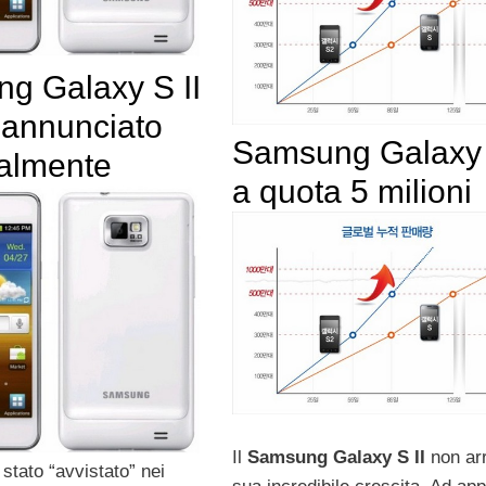
g Galaxy S II
 annunciato
Samsung Galaxy 
lialmente
a quota 5 milioni
Il
Samsung Galaxy S II
non arr
stato “avvistato” nei