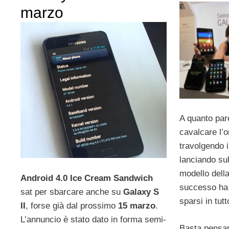
marzo
A quanto pa
cavalcare l’
travolgendo 
lanciando su
modello della
Android 4.0 Ice Cream Sandwich
successo ha r
sat per sbarcare anche su
Galaxy S
sparsi in tut
II
, forse già dal prossimo
15 marzo
.
L’annuncio è stato dato in forma semi-
Basta pensa