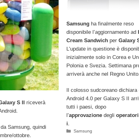
Samsung
ha finalmente reso
disponibile l’aggiornamento ad
Cream Sandwich
per
Galaxy S
L’update in questione è disponib
inizialmente solo in Corea e Un
Polonia e Svezia. Settimana p
arriverà anche nel Regno Unito
Il colosso sudcoreano dichiara
Android 4.0 per Galaxy S II arri
alaxy S II
riceverà
tutti i paesi, dopo
Android.
l’
approvazione
degli
operatori
i
.
e da Samsung, quindi
Categorie
Samsung
embre/ottobre.