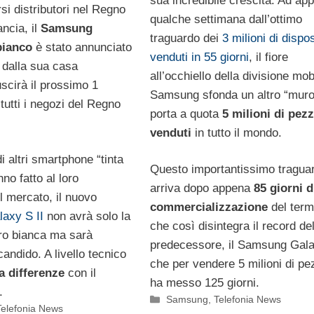
sua incredibile crescita. Ad ap
ersi distributori nel Regno
qualche settimana dall’ottimo
ancia, il
Samsung
traguardo dei
3 milioni di dispos
bianco
è stato annunciato
venduti in 55 giorni
, il fiore
 dalla sua casa
all’occhiello della divisione mob
uscirà il prossimo 1
Samsung sfonda un altro “muro”
tutti i negozi del Regno
porta a quota
5 milioni di pezz
venduti
in tutto il mondo.
di altri smartphone “tinta
Questo importantissimo tragua
nno fatto al loro
arriva dopo appena
85 giorni d
 mercato, il nuovo
commercializzazione
del term
axy S II
non avrà solo la
che così disintegra il record de
tro bianca ma sarà
predecessore, il Samsung Gala
andido. A livello tecnico
che per vendere 5 milioni di pez
a differenze
con il
ha messo 125 giorni.
.
Categorie
Samsung
,
Telefonia News
Telefonia News