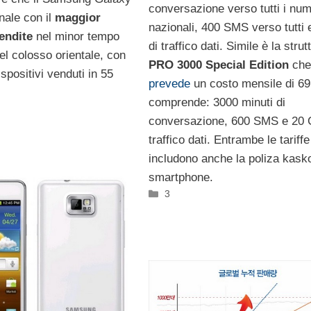
conversazione verso tutti i num
inale con il
maggior
nazionali, 400 SMS verso tutti
endite
nel minor tempo
di traffico dati. Simile è la strut
del colosso orientale, con
PRO 3000 Special Edition
che
ispositivi venduti in 55
prevede
un costo mensile di 69
comprende: 3000 minuti di
conversazione, 600 SMS e 20 
traffico dati. Entrambe le tariffe
includono anche la poliza kasko
smartphone.
Categorie
3