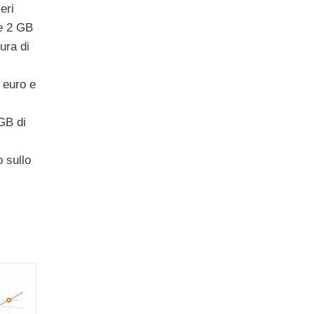
eri
 e 2 GB
tura di
 euro e
GB di
 sullo