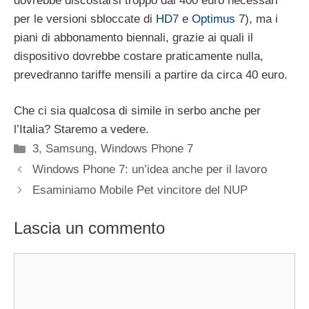
dovrebbe discostarsi troppo dai 400 euro necessari
per le versioni sbloccate di
HD7
e
Optimus 7
), ma i
piani di abbonamento biennali, grazie ai quali il
dispositivo dovrebbe costare praticamente nulla,
prevedranno tariffe mensili a partire da circa 40 euro.
Che ci sia qualcosa di simile in serbo anche per
l’Italia? Staremo a vedere.
Categorie
3
,
Samsung
,
Windows Phone 7
Windows Phone 7: un’idea anche per il lavoro
Esaminiamo Mobile Pet vincitore del NUP
Lascia un commento
Commento