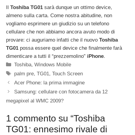
Il
Toshiba TG01
sarà dunque un ottimo device,
almeno sulla carta. Come nostra abitudine, non
vogliamo esprimere un giudizio su un telefono
cellulare che non abbiamo ancora avuto modo di
provare: ci auguriamo infatti che il nuovo
Toshiba
TG01
possa essere quel device che finalmente farà
dimenticare a tutti il “prezzemolino”
iPhone
.
Categorie
Toshiba
,
Windows Mobile
Tag
palm pre
,
TG01
,
Touch Screen
Acer Phone: la prima immagine
Samsung: cellulare con fotocamera da 12
megapixel al WMC 2009?
1 commento su “Toshiba
TG01: ennesimo rivale di