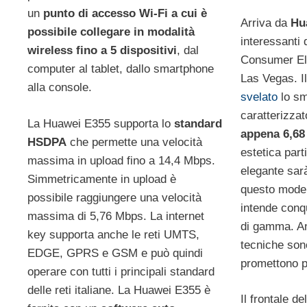
un
punto di accesso Wi-Fi a cui è
Arriva da
Hu
possibile collegare in modalità
interessanti 
wireless fino a 5 dispositivi
, dal
Consumer El
computer al tablet, dallo smartphone
Las Vegas. Il
alla console.
svelato
lo s
caratterizza
La Huawei E355 supporta lo
standard
appena 6,6
HSDPA
che permette una velocità
estetica part
massima in upload fino a 14,4 Mbps.
elegante sarà
Simmetricamente in upload è
questo model
possibile raggiungere una velocità
intende conqu
massima di 5,76 Mbps. La internet
di gamma. An
key supporta anche le reti UMTS,
tecniche sono
EDGE, GPRS e GSM e può quindi
promettono pr
operare con tutti i principali standard
delle reti italiane. La Huawei E355 è
Il frontale d