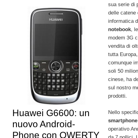
sua serie di p
delle catene 
informatica 
notebook
, l
modem 3G che
vendita di olt
tutta Europa,
comunque imp
soli 50 milio
cinese, ha d
sul nostro m
prodotti.
Huawei G6600: un
Nello specif
smartphone
nuovo Android-
operativo An
Phone con QWERTY
da 7 pollici.