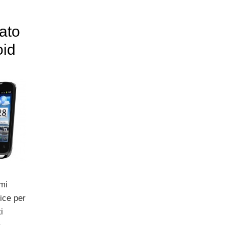
ato
oid
mi
vice per
i