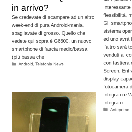
in arrivo?
interessante
flessibilità,
Se credevate di scampare ad un altro
Gli smartphon
week-end di pura Android-mania,
sistema oper
sbagliavate di grosso. Quello che
ed uno avrà
vedete qui sopra è G6600, un nuovo
l’altro sarà 
smartphone di fascia medio/bassa
venduti al co
(più bassa che
con tastiera 
Categorie
Android
,
Telefonia News
Screen. Entr
display capa
fotocamera 
integrato e W
integrato.
Categorie
Anteprime