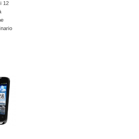
i 12
à
ne
inario