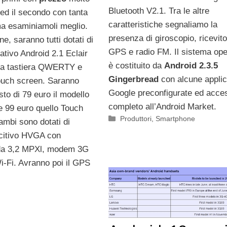
Bluetooth V2.1. Tra le altre
 ed il secondo con tanta
caratteristiche segnaliamo la
 ma esaminiamoli meglio.
presenza di giroscopio, ricevit
e, saranno tutti dotati di
GPS e radio FM. Il sistema ope
ativo Android 2.1 Eclair
è costituito da
Android 2.3.5
 la tastiera QWERTY e
Gingerbread
con alcune applic
touch screen. Saranno
Google preconfigurate ed acce
sto di 79 euro il modello
completo all’Android Market.
e 99 euro quello Touch
Categorie
Produttori
,
Smartphone
ambi sono dotati di
citivo HVGA con
da 3,2 MPXl, modem 3G
i-Fi. Avranno poi il GPS