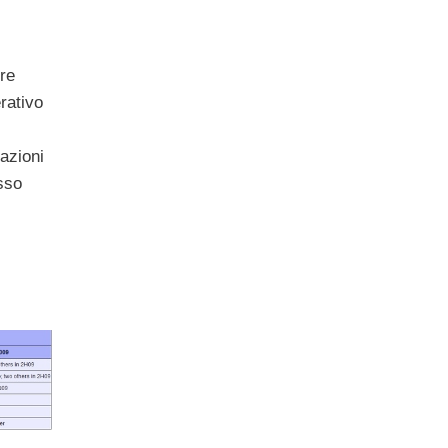
ore
rativo
azioni
sso