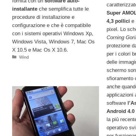
fornita con un
software auto-
caratterizza
installante
che semplifica tutte le
Super AMOL
procedure di installazione e
4,3 pollici
e 
configurazione e che è compatibile
pixel. Lo sch
con i sistemi operativi Windows Xp,
Corning Gori
Windows Vista, Windows 7, Mac Os
protezione da
X 10.5 e Mac Os X 10.6.
per i colori br
Categorie
Wind
delle immagin
schermo sono 
sfioramento 
anche quando
applicazioni 
software
l’A
Android 4.0
la più recent
operativo sv
per funziona