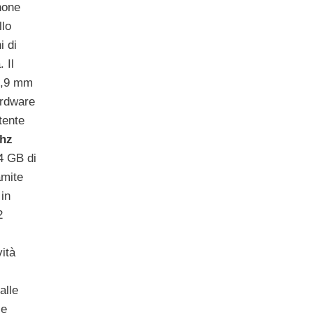
hone
llo
i di
 Il
0,9 mm
ardware
tente
Ghz
4 GB di
amite
in
2
vità
alle
 e