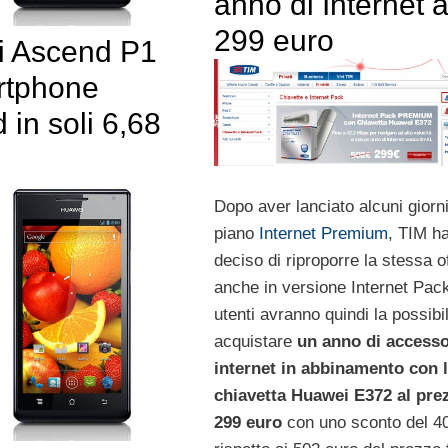
anno di Internet 
299 euro
 Ascend P1
rtphone
 in soli 6,68
Dopo aver lanciato alcuni giorni 
piano
Internet Premium
, TIM h
deciso di riproporre la stessa o
anche in versione Internet Pack
utenti avranno quindi la possibil
acquistare
un anno di access
internet in abbinamento con 
chiavetta Huawei E372 al pre
299 euro
con uno sconto del 