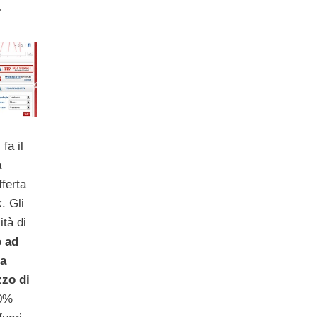
a
fa il
a
fferta
. Gli
ità di
o ad
la
zzo di
40%