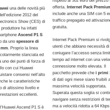
rispetto ai 502 euro del prezzo 
offerta.
Internet Pack Premiu
awei
una delle novità più
include anche una SIM con 5 eu
dell’edizione 2012 del
traffico prepagato ed attivazion
ectronics Show (CES) di
gratuita.
 produttore ha infatti
martphone
Ascend P1 S
Internet Pack Premium si rivolg
to da uno
spessore di
utenti che abbiano necessità di
8 mm
. Proprio la linea
coniugare l’accesso senza limit
icolarmente slanciata ed
tempo ad internet con una veloc
 uno dei punti di forza di
connessione molto elevata. Il
lo con cui Huawei
pacchetto prevede che
i primi
istare consensi nell’alto
di dati ogni mese siano fruibili a
che le caratteristiche
massima velocità supportata.
 di altissimo livello e
Superata questa soglia si conti
estazioni eccellenti.
navigare senza restrizioni di t
ma a velocità ridotta a 64 Kbps 
ell’Huawei Ascend P1 S è