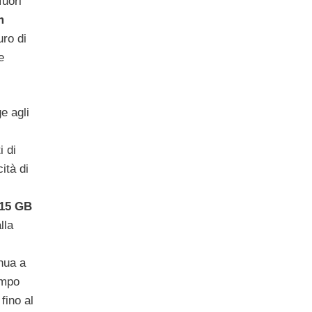
fuori
m
ro di
e
e agli
i di
ità di
 15 GB
lla
nua a
empo
fino al