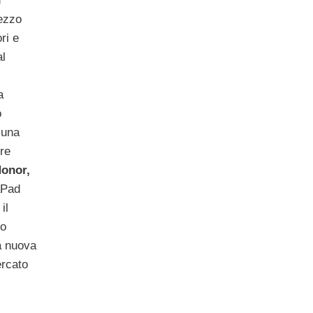
n
rezzo
ri e
al
a
o
 una
re
onor,
iaPad
il
mo
a nuova
rcato