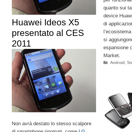
quanto sui ta
device Huawe
Huawei Ideos X5
di applicazio
presentato al CES
l’ecosistema 
si aggiungono
2011
espansione of
Market.
Categorie
Android
,
Sm
Non avrà destato lo stesso scalpore
di smartphone rinomati, come
LG