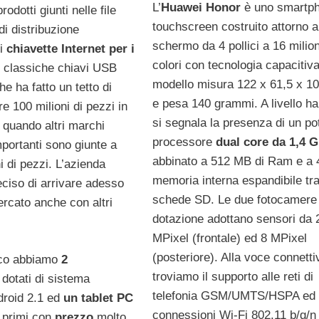
L’
Huawei Honor
è uno smartp
rodotti giunti nelle file
touchscreen costruito attorno a
di distribuzione
schermo da 4 pollici a 16 milion
di
chiavette Internet per i
colori con tecnologia capacitiva.
e classiche chiavi USB
modello misura 122 x 61,5 x 1
 ha fatto un tetto di
e pesa 140 grammi. A livello h
re 100 milioni di pezzi in
si segnala la presenza di un po
 quando altri marchi
processore
dual core da 1,4 
ortanti sono giunte a
abbinato a 512 MB di Ram e a 
ni di pezzi. L’azienda
memoria interna espandibile tr
eciso di arrivare adesso
schede SD. Le due fotocamere 
ercato anche con altri
dotazione adottano sensori da 
MPixel (frontale) ed 8 MPixel
(posteriore). Alla voce connetti
ico abbiamo
2
troviamo il supporto alle reti di
dotati di sistema
telefonia GSM/UMTS/HSPA ed 
droid 2.1 ed
un tablet PC
connessioni Wi-Fi 802.11 b/g/n
 I primi con
prezzo
molto