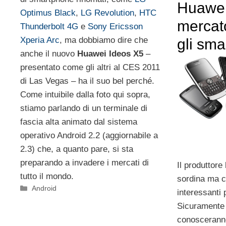
Huawei 
Optimus Black
,
LG Revolution
,
HTC
mercato
Thunderbolt 4G
e
Sony Ericsson
Xperia Arc
, ma dobbiamo dire che
gli sm
anche il nuovo
Huawei Ideos X5
–
presentato come gli altri al CES 2011
di Las Vegas – ha il suo bel perché.
Come intuibile dalla foto qui sopra,
stiamo parlando di un terminale di
fascia alta animato dal sistema
operativo Android 2.2 (aggiornabile a
2.3) che, a quanto pare, si sta
preparando a invadere i mercati di
Il produttore
tutto il mondo.
sordina ma c
Categorie
Android
interessanti 
Sicuramente t
conosceranno