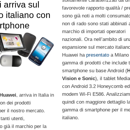
solitamente caratterizzati da u
arriva sul
favorevole rapporto qualità / p
 italiano con
sono già noti a molti consumato
artphone
non di rado sono stati abbinati 
marchio di importati operatori
nazionali. Ora nell’ambito di un
espansione sul mercato italian
Huawei ha
presentato
a Milano
gamma di prodotti che include t
smartphone su base Android (
H
Vision e Sonic
), il tablet Med
con Android 3.2 Honeycomb ed 
modem Wi-Fi E586. Analizzia
Huawei
, arriva in Italia in
quindi con maggiore dettaglio l
on dei prodotti
gamma di smartphone per il me
per il nostro mercato.
italiano.
anti utenti,
 già il marchio per la