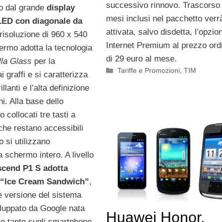
successivo rinnovo. Trascorso 
to dal grande
display
mesi inclusi nel pacchetto verr
ED con diagonale da
attivata, salvo disdetta, l’opzio
risoluzione di 960 x 540
Internet Premium al prezzo ord
ermo adotta la tecnologia
di 29 euro al mese.
lla Glass
per la
Categorie
Tariffe e Promozioni
,
TIM
i graffi e si caratterizza
illanti e l’alta definizione
i. Alla base dello
collocati tre tasti a
che restano accessibili
 si utilizzano
a schermo intero. A livello
scend P1 S adotta
 “Ice Cream Sandwich”
,
e versione del sistema
iluppato da Google nata
Huawei Honor,
re tanto sugli smartphone