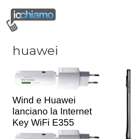
Vai
al
contenuto
huawei
Wind e Huawei
lanciano la Internet
Key WiFi E355