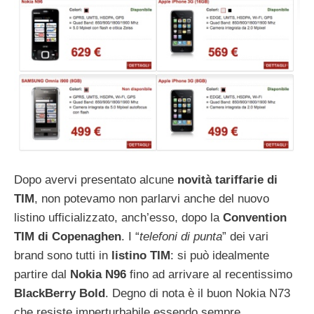
Dopo avervi presentato alcune
novità tariffarie di
TIM
, non potevamo non parlarvi anche del nuovo
listino ufficializzato, anch’esso, dopo la
Convention
TIM di Copenaghen
. I “
telefoni di punta
” dei vari
brand sono tutti in
listino TIM
: si può idealmente
partire dal
Nokia N96
fino ad arrivare al recentissimo
BlackBerry Bold
. Degno di nota è il buon Nokia N73
che resiste imperturbabile essendo sempre