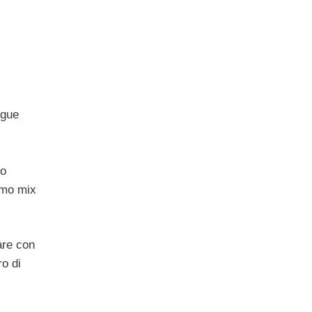
ngue
co
imo mix
are con
o di