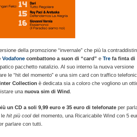
ersione della promozione “invernale” che più la contraddisti
e
Vodafone
combattono a suon di “card”
e
Tre
fa finta di
atico pacchetto natalizio. Al suo interno la nuova versione
are le “hit del momento” e una sim card con traffico telefoni
nter Collection
è dedicata sia a coloro che vogliono un ott
uistare una
nuova sim di Wind
.
ù un CD a soli 9,99 euro e 35 euro di telefonate
per parl
 le
hit più cool
del momento, una Ricaricabile Wind con 5 eur
r parlare con tutti.