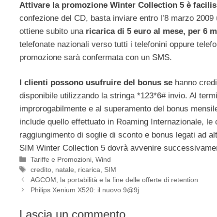
Attivare la promozione Winter Collection 5 è facili
confezione del CD, basta inviare entro l’8 marzo 200
ottiene subito una
ricarica di 5 euro al mese, per 6 me
telefonate nazionali verso tutti i telefonini oppure telefo
promozione sarà confermata con un SMS.
I clienti possono usufruire del bonus se
hanno credit
disponibile utilizzando la stringa *123*6# invio. Al ter
improrogabilmente e al superamento del bonus mensile si 
include quello effettuato in Roaming Internazionale, le 
raggiungimento di soglie di sconto e bonus legati ad altr
SIM Winter Collection 5 dovrà avvenire successivament
Categorie
Tariffe e Promozioni
,
Wind
Tag
credito
,
natale
,
ricarica
,
SIM
AGCOM, la portabilità e la fine delle offerte di retention
Philips Xenium X520: il nuovo 9@9j
Lascia un commento