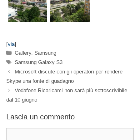
[
via
]
Categorie
Gallery
,
Samsung
Tag
Samsung Galaxy S3
Microsoft discute con gli operatori per rendere
Skype una fonte di guadagno
Vodafone Ricaricami non sarà più sottoscrivibile
dal 10 giugno
Lascia un commento
Commento