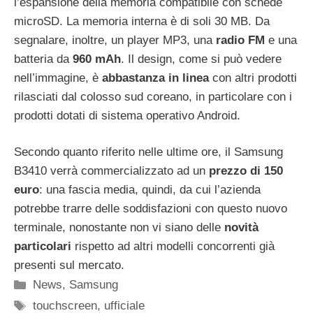
l’espansione della memoria compatibile con schede
microSD. La memoria interna è di soli 30 MB. Da
segnalare, inoltre, un player MP3, una
radio FM
e una
batteria da
960 mAh
. Il design, come si può vedere
nell’immagine, è
abbastanza in linea
con altri prodotti
rilasciati dal colosso sud coreano, in particolare con i
prodotti dotati di sistema operativo Android.
Secondo quanto riferito nelle ultime ore, il Samsung
B3410 verrà commercializzato ad un
prezzo di 150
euro
: una fascia media, quindi, da cui l’azienda
potrebbe trarre delle soddisfazioni con questo nuovo
terminale, nonostante non vi siano delle
novità
particolari
rispetto ad altri modelli concorrenti già
presenti sul mercato.
Categorie
News
,
Samsung
Tag
touchscreen
,
ufficiale