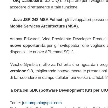
–
UIQ Dashboard:
3.3 UIQ è preparato per i widgets di
accedere direttamente a tale funzione.
–
Java JSR 248 MSA Fullset:
gli sviluppatori possono
Mobile Services Architecture (MSA)
.
Antony Edwards, Vice Presidente Developer Product
nuove opportunità
per gli sviluppatori che vogliono 
disponibili le nuove API come SQL”.
“Anche Symbian rafforza l’offerta che riguarda i pro
versione 9.3
, migliorando notevolmente le prestazioni
di far scendere in campo cellulari più veloci e affidabili
la beta del
SDK (Software Development Kit) per UIQ
Fonte:
justamp.blogspot.com