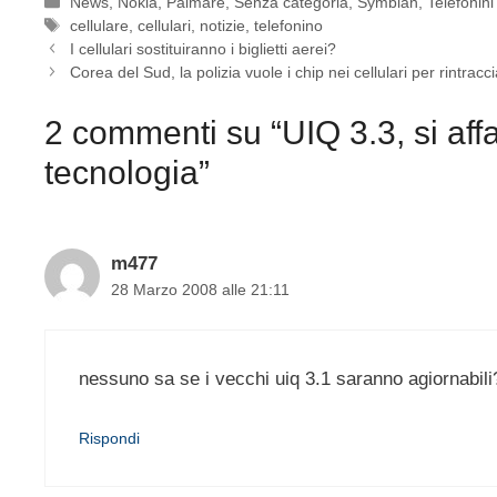
Categorie
News
,
Nokia
,
Palmare
,
Senza categoria
,
Symbian
,
Telefonini
Tag
cellulare
,
cellulari
,
notizie
,
telefonino
I cellulari sostituiranno i biglietti aerei?
Corea del Sud, la polizia vuole i chip nei cellulari per rintrac
2 commenti su “UIQ 3.3, si aff
tecnologia”
m477
28 Marzo 2008 alle 21:11
nessuno sa se i vecchi uiq 3.1 saranno agiornabili
Rispondi