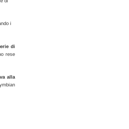
e di
ando i
erie di
no rese
va alla
Symbian