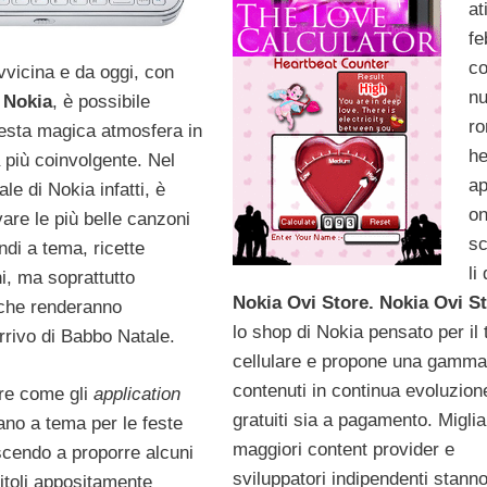
at
fe
c
avvicina e da oggi, con
n
 Nokia
, è possibile
ro
uesta magica atmosfera in
h
più coinvolgente. Nel
ap
le di Nokia infatti, è
on
vare le più belle canzoni
sc
ondi a tema, ricette
li
hi, ma soprattutto
Nokia Ovi Store.
Nokia Ovi S
 che renderanno
lo shop di Nokia pensato per il 
arrivo di Babbo Natale.
cellulare e propone una gamma
contenuti in continua evoluzion
re come gli
application
gratuiti sia a pagamento. Migliai
ano a tema per le feste
maggiori content provider e
scendo a proporre alcuni
sviluppatori indipendenti stanno
titoli appositamente