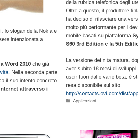
della rubrica telefonica degli ute
Oltre a questo, il produttore fi
ha deciso di rilasciare una ver
molto più performante per i dev
i, lo slogan della Nokia e
mobile basati su piattaforma
S
sere intenzionata a
S60 3rd Edition e la 5th Editi
La versione definita matura, do
ia Word 2010
che già
aver subito 18 mesi di sviluppi
vità
. Nella seconda parte
uscir fuori dalle varie beta, è s
a il suo intento concreto
resa disponibile sul sito
nternet attraverso i
http://contacts.ovi.com/dist/ap
Categorie
Applicazioni