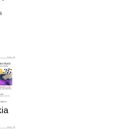
i
kia