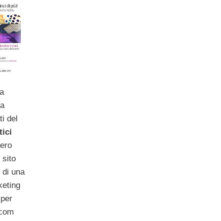
la
la
ti del
tici
bero
 sito
o di una
keting
 per
.com