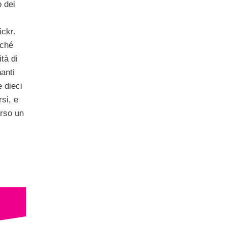
o dei
ckr.
rché
tà di
anti
e dieci
si, e
erso un