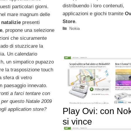
distribuendo i loro contenuti,
esti particolari giorni.
applicazioni e giochi tramite
Ov
, nel mare magnum delle
Store
.
 natalizie
presenti
Categorie
Nokia
e
, propone una selezione
azioni che sicuramente
ado di stuzzicare la
sia. Un calendario
uch, un simpatico pupazzo
re la trasposizione touch
a sfera di vetro
n paesaggio innevato.
ronti a farci tentare con
li per questo Natale 2009
Play Ovi: con No
egli application store?
si vince