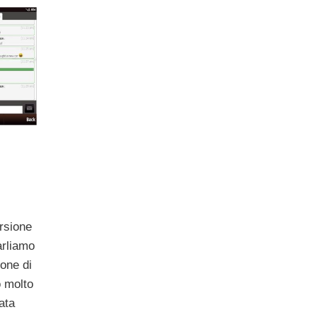
rsione
Parliamo
ione di
o molto
ata