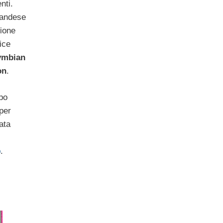
nti.
nlandese
sione
ice
ymbian
on
.
po
 per
tata
p
.