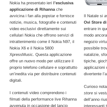
Nokia ha presentato ieri
l’esclusiva
applicazione di Rihanna
che
avvicina i fan alla popstar e fornisce
Il Natale si 
notizie, musica, fotografie e contenuti
Ovi Store di
video esclusivi direttamente sui
entrare in q
cellulari Nokia che offrono servizi di
modo ancora 
intrattenimento come il Nokia N97, il
negozio virtua
Nokia X6 e il Nokia 5800
possibile tro
XpressMusic. Questa applicazione
natalizie, sf
offre un nuovo modo per utilizzare il
tipiche, gioc
proprio telefono cellulare e soprattutto
applicazioni
un’inedita via per distribuire contenuti
divertente l’
digitali.
Curioso nota
I contenuti video comprendono i
store
si vest
filmati della performance live Rihanna
dell’anno riu
avvenuta in occasione del lancio
interessanti 