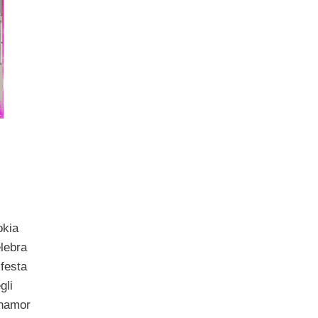
okia
lebra
 festa
gli
nnamor