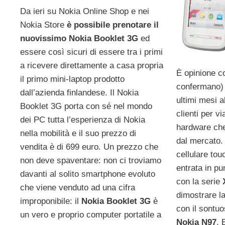
Da ieri su Nokia Online Shop e nei
Nokia Store
è possibile prenotare il
nuovissimo Nokia Booklet 3G
ed
essere così sicuri di essere tra i primi
a ricevere direttamente a casa propria
È opinione co
il primo mini-laptop prodotto
confermano)
dall’azienda finlandese. Il Nokia
ultimi mesi 
Booklet 3G porta con sé nel mondo
clienti per vi
dei PC tutta l’esperienza di Nokia
hardware che
nella mobilità e il suo prezzo di
dal mercato. 
vendita è di 699 euro. Un prezzo che
cellulare to
non deve spaventare: non ci troviamo
entrata in pu
davanti al solito smartphone evoluto
con la serie
che viene venduto ad una cifra
dimostrare la
improponibile: il
Nokia Booklet 3G
è
con il sontu
un vero e proprio computer portatile a
Nokia N97
. 