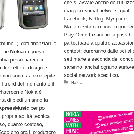
che si avvale anche dell’utilizz
maggiori social network, quali
Facebook, Netlog, Myspace, Fli
Ma le novità non finisco qui pe
Play Ovi offre anche la possibili
partecipare a quattro appassion
mune (i dati finanziari lo
contest: dureranno dalle sei all
 che
Nokia
in questi
settimane a seconda dei concor
abbia perso parecchi
saranno lanciati ognuno attrav
a di scelte di design e
social network specifico.
 non sono state recepite
Categorie
Nokia
Il trend del momento è il
uchscreen e Nokia è
nta di piedi un anno fa
XpressMusic
per poi
 propria abilità tecnica
oso, quanto costoso,
Ecco che ora il produttore