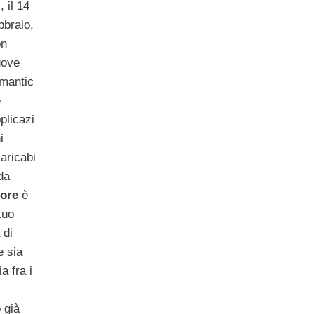
i, il 14
bbraio,
on
uove
mantic
e
plicazi
i
aricabi
 da
tore
è
tuo
 di
e sia
a fra i
 già