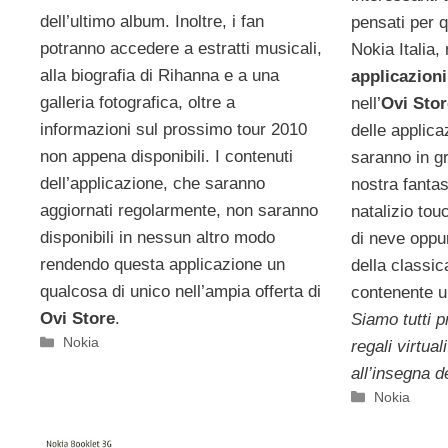
dell’ultimo album. Inoltre, i fan
pensati per qu
potranno accedere a estratti musicali,
Nokia Italia
alla biografia di Rihanna e a una
applicazioni
galleria fotografica, oltre a
nell’
Ovi Stor
informazioni sul prossimo tour 2010
delle applic
non appena disponibili. I contenuti
saranno in gr
dell’applicazione, che saranno
nostra fanta
aggiornati regolarmente, non saranno
natalizio to
disponibili in nessun altro modo
di neve oppu
rendendo questa applicazione un
della classic
qualcosa di unico nell’ampia offerta di
contenente u
Ovi Store
.
Siamo tutti p
Categorie
Nokia
regali virtua
all’insegna d
Categorie
Nokia