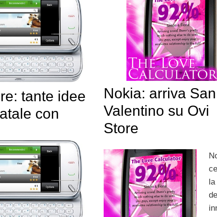
Nokia: arriva San
re: tante idee
Valentino su Ovi
Natale con
Store
N
ce
la
de
i