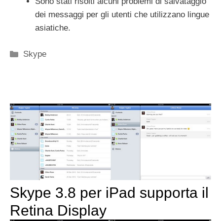
Sono stati risolti alcuni problemi di salvataggio
dei messaggi per gli utenti che utilizzano lingue
asiatiche.
Categorie
Skype
Skype 3.8 per iPad supporta il
Retina Display