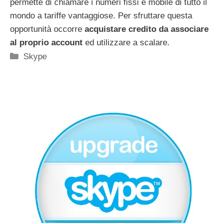
permette di chiamare i numeri fissi e mobile di tutto il
mondo a tariffe vantaggiose. Per sfruttare questa
opportunità occorre
acquistare credito da associare
al proprio account
ed utilizzare a scalare.
Categorie
Skype