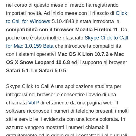
nel corso di questo mese di marzo ha registrando
importati novità. Ad inizio mese con il rilascio di
Click
to Call for Windows
5.10.4848 è stata introdotta la
compatibilità con il browser Mozilla Firefox 11
. Da
poche ore è stato inoltre rilasciato
Skype Click to Call
for Mac 1.0.159 Beta
che introduce la compatibilità
con i sistemi operativi
Mac OS X Lion 10.7.2 e Mac
OS X Snow Leopard 10.6.8
ed il supporto ai browser
Safari 5.1.1 e Safari 5.0.5
.
Skype Click to Call è una applicazione studiata per
integrarsi nel browser e consentire l’avvio di una
chiamata
VoIP
direttamente da una pagina web. Il
software riconosce i numeri di telefono presenti i molti
siti e servizi e li evidenzia con una icona colorata. In
azzurro vengono mostrati i numeri chiamabili
gratuitamente ed in grigio quelli contattabili alle usuali