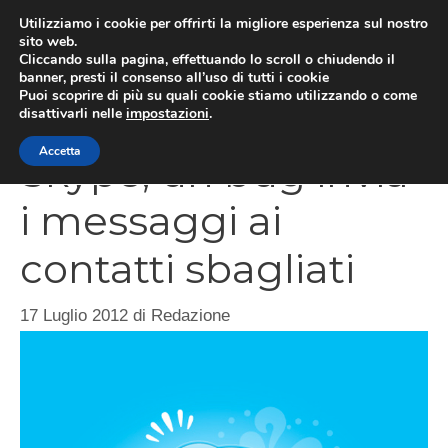
Vai
Utilizziamo i cookie per offrirti la migliore esperienza sul nostro
al
sito web.
Cliccando sulla pagina, effettuando lo scroll o chiudendo il
MEN
contenuto
banner, presti il consenso all’uso di tutti i cookie
Puoi scoprire di più su quali cookie stiamo utilizzando o come
disattivarli nelle
impostazioni
.
Accetta
Skype, un bug invia
i messaggi ai
contatti sbagliati
17 Luglio 2012
di
Redazione