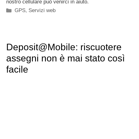
nostro cellulare può venirci in aiuto.
Categorie
GPS
,
Servizi web
Deposit@Mobile: riscuotere
assegni non è mai stato così
facile