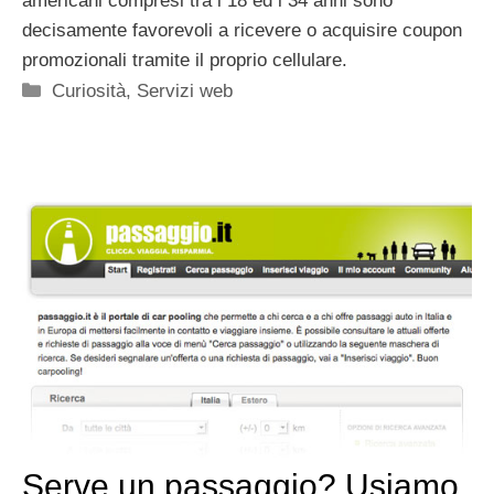
americani compresi tra i 18 ed i 34 anni sono
decisamente favorevoli a ricevere o acquisire coupon
promozionali tramite il proprio cellulare.
Categorie
Curiosità
,
Servizi web
Serve un passaggio? Usiamo