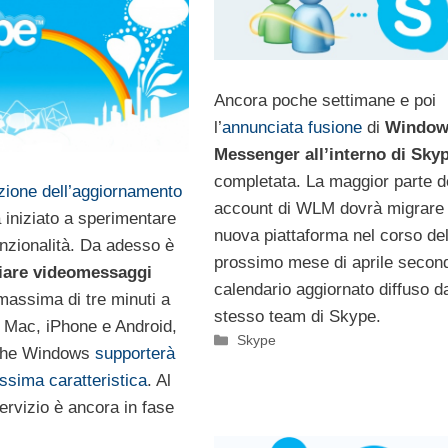
Ancora poche settimane e poi
l’
annunciata fusione
di
Window
Messenger all’interno di Sky
completata. La maggior parte d
uzione dell’aggiornamento
account di WLM dovrà migrare 
iniziato a sperimentare
nuova piattaforma nel corso de
nzionalità. Da adesso è
prossimo mese di aprile secon
iare videomessaggi
calendario aggiornato diffuso da
massima di tre minuti a
stesso team di Skype.
nti Mac, iPhone e Android,
Categorie
Skype
nche Windows
supporterà
ssima caratteristica
. Al
ervizio è ancora in fase