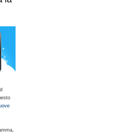
ed
uesto
nuove
gramma,