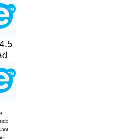
4.5
ad
i
endo
santi
ato