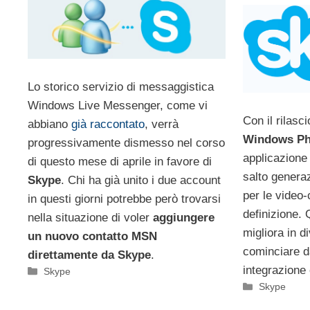
Lo storico servizio di messaggistica
Windows Live Messenger, come vi
Con il rilasc
abbiano
già raccontato
, verrà
Windows Ph
progressivamente dismesso nel corso
applicazione
di questo mese di aprile in favore di
salto genera
Skype
. Chi ha già unito i due account
per le video-
in questi giorni potrebbe però trovarsi
definizione. 
nella situazione di voler
aggiungere
migliora in di
un nuovo contatto MSN
cominciare d
direttamente da Skype
.
integrazione
Categorie
Skype
Categorie
Skype