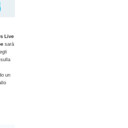
s Live
pe
sarà
egli
sulla
l
do un
llo