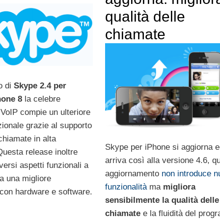
qualità delle
chiamate
io di
Skype 2.4 per
one 8
la celebre
 VoIP compie un ulteriore
zionale grazie al supporto
chiamate in alta
Skype per iPhone si aggiorna 
Questa release inoltre
arriva così alla versione 4.6, q
versi aspetti funzionali a
aggiornamento
non introduce 
a una migliore
funzionalità
ma
migliora
 con hardware e software.
sensibilmente la qualità delle
chiamate
e la fluidità del pro