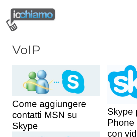
Vai
al
contenuto
VoIP
Come aggiungere
Skype 
contatti MSN su
Phone 
Skype
con vi