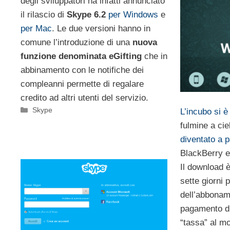
degli sviluppatori ha infatti annunciato
il rilascio di
Skype 6.2
per Windows
e
per Mac
. Le due versioni hanno in
comune l’introduzione di una
nuova
funzione denominata eGifting
che in
abbinamento con le notifiche dei
compleanni permette di regalare
credito ad altri utenti del servizio.
Categorie
Skype
L’incubo si è
fulmine a ci
diventato a 
BlackBerry 
Il
download è
sette giorni
dell’abboname
pagamento d
“tassa” al m