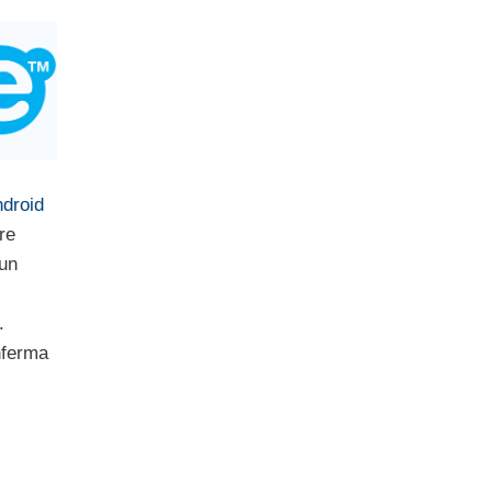
ndroid
re
un
.
nferma