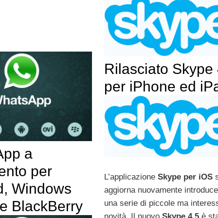
Rilasciato Skype 
per iPhone ed iP
App a
nto per
L’applicazione
Skype per iOS
s
d, Windows
aggiorna nuovamente introduc
e BlackBerry
una serie di piccole ma interes
novità. Il nuovo
Skype 4.5
è st