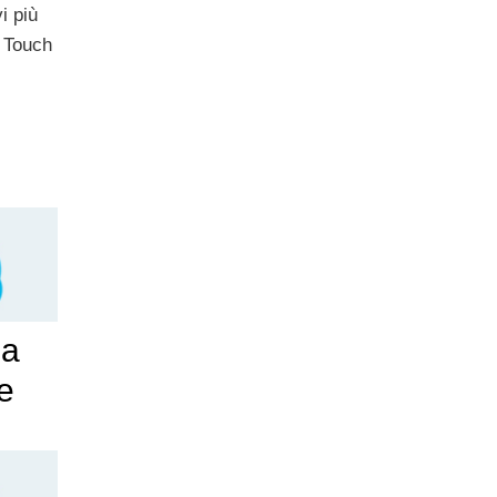
i più
 Touch
la
e