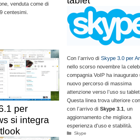
tablet
one, venduta come di
9 centesimi.
Con l’arrivo di
Skype 3.0 per A
nello scorso novembre la celeb
compagnia VoIP ha inaugurato 
nuovo percorso di massima
attenzione verso l’uso su tablet
Questa linea trova ulteriore co
6.1 per
con l’arrivo di
Skype 3.1
, un
aggiornamento che migliora
s si integra
esperienza d’uso e stabilità.
tlook
Categorie
Skype