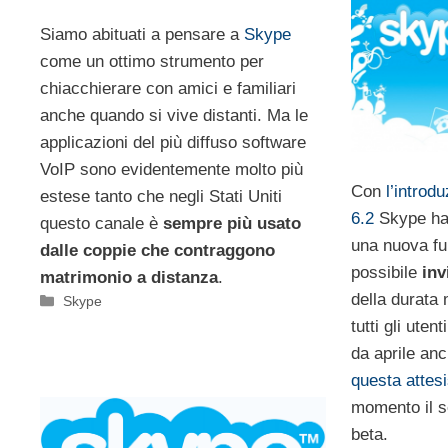
Siamo abituati a pensare a
Skype
come un ottimo strumento per
chiacchierare con amici e familiari
anche quando si vive distanti. Ma le
applicazioni del più diffuso software
VoIP sono evidentemente molto più
Con
l’introd
estese tanto che negli Stati Uniti
6.2
Skype ha 
questo canale è
sempre più usato
una nuova fu
dalle coppie che contraggono
possibile
inv
matrimonio a distanza
.
della durata 
Categorie
Skype
tutti gli ute
da aprile a
questa attesi
momento il s
beta.