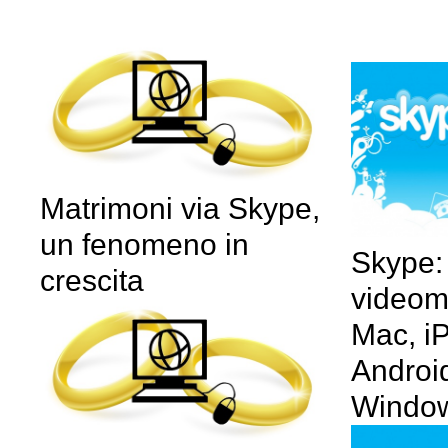
Matrimoni via Skype,
un fenomeno in
Skype:
crescita
videom
Mac, i
Android
Windo