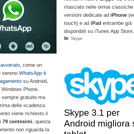
rilasciato nelle ormai classiche
versioni dedicate ad
iPhone
(e
touch) e ad
iPad
entrambe già
disponibili su iTunes App Store.
Categorie
Skype
 avverato
, come un
el sereno
WhatsApp è
pagamento
su Android,
e Windows Phone.
 sempre gratuito ma
 prima delle scadenza
Skype 3.1 per
nto viene richiesto il
Android migliora 
i
79 centesimi
, questa
omento non riguarda la