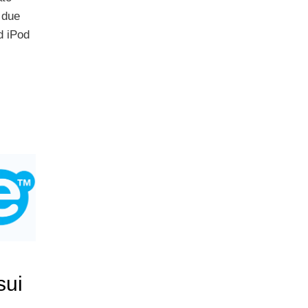
 due
d iPod
sui