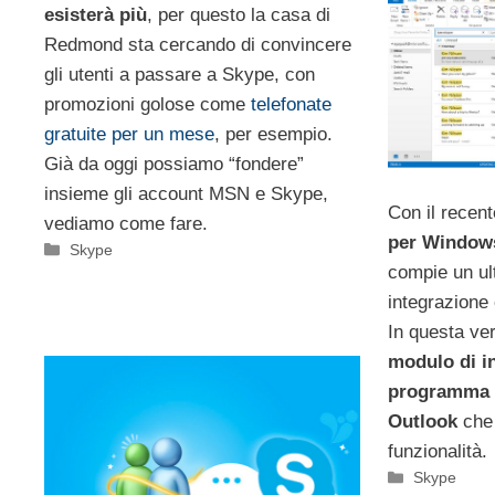
esisterà più
, per questo la casa di
Redmond sta cercando di convincere
gli utenti a passare a Skype, con
promozioni golose come
telefonate
gratuite per un mese
, per esempio.
Già da oggi possiamo “fondere”
insieme gli account MSN e Skype,
Con il recent
vediamo come fare.
per Window
Categorie
Skype
compie un ul
integrazione 
In questa ver
modulo di in
programma d
Outlook
che 
funzionalità.
Categorie
Skype