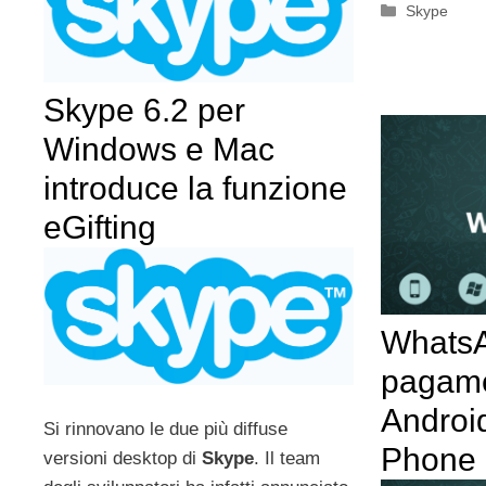
Categorie
Skype
Skype 6.2 per
Windows e Mac
introduce la funzione
eGifting
Whats
pagame
Androi
Si rinnovano le due più diffuse
Phone 
versioni desktop di
Skype
. Il team