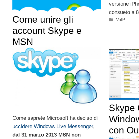
versione iPh
consueto a 8
Come unire gli
Categorie
VoIP
account Skype e
MSN
Skype 
Window
Come saprete Microsoft ha deciso di
uccidere Windows Live Messenger
,
con Ou
dal 31 marzo 2013 MSN non