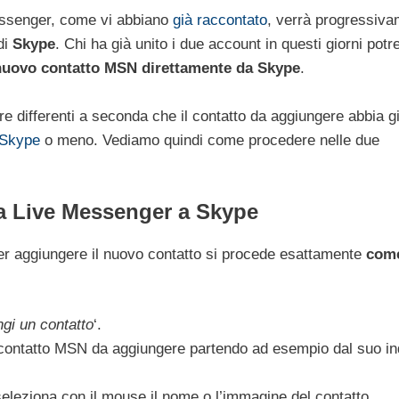
essenger, come vi abbiano
già raccontato
, verrà progressiv
di
Skype
. Chi ha già unito i due account in questi giorni pot
nuovo contatto MSN direttamente da Skype
.
 differenti a seconda che il contatto da aggiungere abbia g
 Skype
o meno. Vediamo quindi come procedere nelle due
da Live Messenger a Skype
 Per aggiungere il nuovo contatto si procede esattamente
come
gi un contatto
‘.
el contatto MSN da aggiungere partendo ad esempio dal suo in
i seleziona con il mouse il nome o l’immagine del contatto.