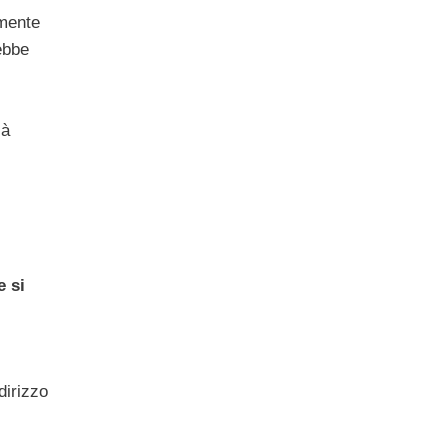
amente
rebbe
ià
 si
dirizzo