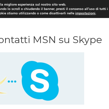
i la migliore esperienza sul nostro sito web.
ndo lo scroll o chiudendo il banner, presti il consenso all’uso di tutti i
ookie stiamo utilizzando o come disattivarli nelle
impostazioni
.
TARIFFE E PROMOZIONI
ntatti MSN su Skype