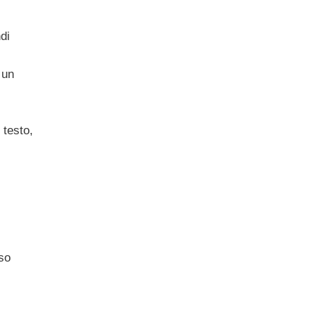
di
 un
 testo,
so