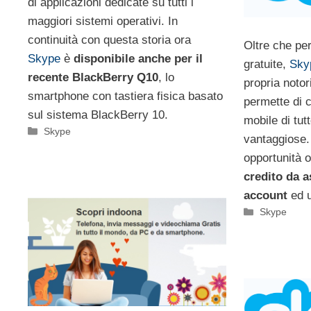
di applicazioni dedicate su tutti i
maggiori sistemi operativi. In
continuità con questa storia ora
Oltre che pe
Skype
è
disponibile anche per il
gratuite,
Sky
recente BlackBerry Q10
, lo
propria notor
smartphone con tastiera fisica basato
permette di c
sul sistema BlackBerry 10.
mobile di tutt
Categorie
Skype
vantaggiose.
opportunità 
credito da a
account
ed u
Categorie
Skype