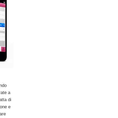
ondo
vate a
atta di
hone e
are