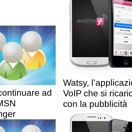
Watsy, l’applicaz
ontinuare ad
VoIP che si ricari
 MSN
con la pubblicità
nger