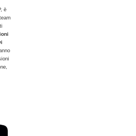
, è
 team
ti
ioni
vi
anno
sioni
ne,