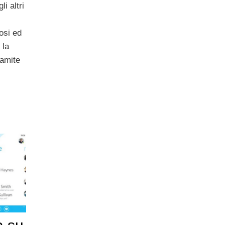
i altri
osi ed
 la
amite