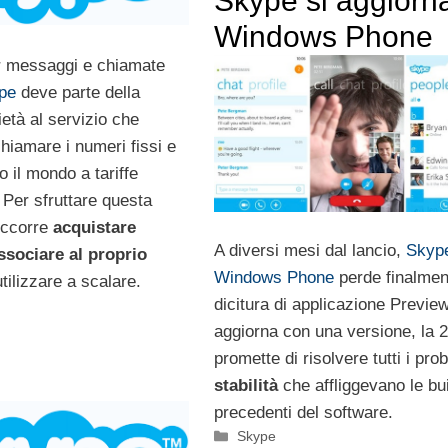
Skype si aggiorn
Windows Phone
r messaggi e chiamate
pe
deve parte della
ietà al servizio che
hiamare i numeri fissi e
o il mondo a tariffe
 Per sfruttare questa
occorre
acquistare
A diversi mesi dal lancio,
Skyp
ssociare al proprio
Windows Phone
perde finalmen
tilizzare a scalare.
dicitura di applicazione Preview
aggiorna con una versione, la 2
promette di risolvere tutti i pro
stabilità
che affliggevano le bu
precedenti del software.
Categorie
Skype