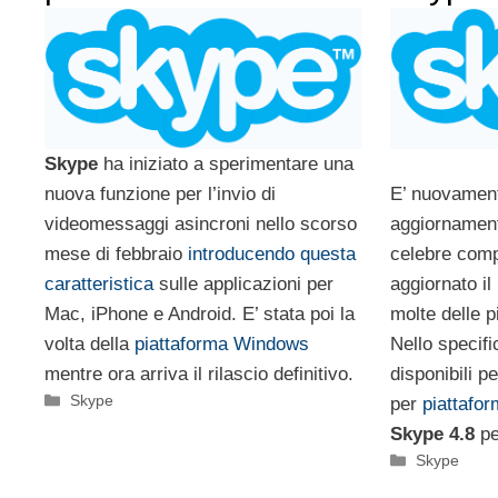
Skype
ha iniziato a sperimentare una
nuova funzione per l’invio di
E’ nuovamen
videomessaggi asincroni nello scorso
aggiornamenti
mese di febbraio
introducendo questa
celebre comp
caratteristica
sulle applicazioni per
aggiornato il
Mac, iPhone e Android. E’ stata poi la
molte delle p
volta della
piattaforma Windows
Nello specifi
mentre ora arriva il rilascio definitivo.
disponibili p
Categorie
Skype
per
piattafo
Skype 4.8
pe
Categorie
Skype