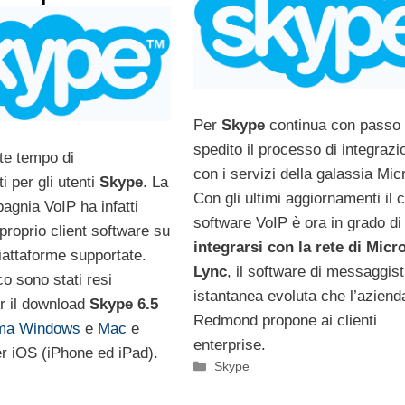
Per
Skype
continua con passo
spedito il processo di integrazi
te tempo di
con i servizi della galassia Mic
 per gli utenti
Skype
. La
Con gli ultimi aggiornamenti il 
agnia VoIP ha infatti
software VoIP è ora in grado di
 proprio client software su
integrarsi con la rete di Micr
iattaforme supportate.
Lync
, il software di messaggist
co sono stati resi
istantanea evoluta che l’aziend
er il download
Skype 6.5
Redmond propone ai clienti
rma Windows
e
Mac
e
enterprise.
r iOS (iPhone ed iPad).
Categorie
Skype