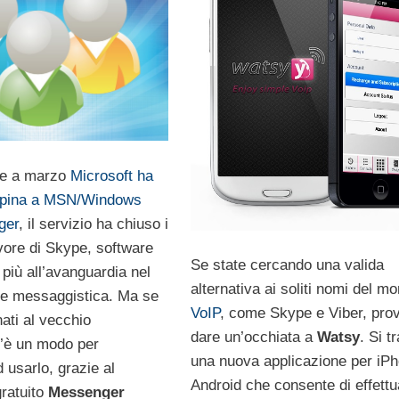
e a marzo
Microsoft ha
 spina a MSN/Windows
ger
, il servizio ha chiuso i
avore di Skype, software
Se state cercando una valida
più all’avanguardia nel
alternativa ai soliti nomi del m
 e messaggistica. Ma se
VoIP
, come Skype e Viber, pro
nati al vecchio
dare un’occhiata a
Watsy
. Si tr
’è un modo per
una nuova applicazione per iP
 usarlo, grazie al
Android che consente di effettu
ratuito
Messenger