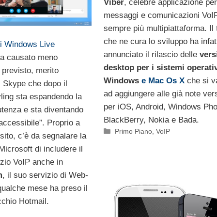
Viber
, celebre applicazione per
messaggi e comunicazioni VoIP
sempre più multipiattaforma. Il
che ne cura lo sviluppo ha infat
 di Windows Live
annunciato il rilascio delle
vers
a causato meno
desktop per i sistemi operati
 previsto, merito
Windows
e Mac Os X
che si v
i Skype che dopo il
ad aggiungere alle già note ver
yling sta espandendo la
per iOS, Android, Windows Pho
utenza e sta diventando
BlackBerry, Nokia e Bada.
accessibile”. Proprio a
Categorie
Primo Piano
,
VoIP
ito, c’è da segnalare la
Microsoft di includere il
izio VoIP anche in
m
, il suo servizio di Web-
qualche mese ha preso il
cchio Hotmail.