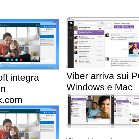
Viber arriva sui 
ft integra
Windows e Mac
in
k.com