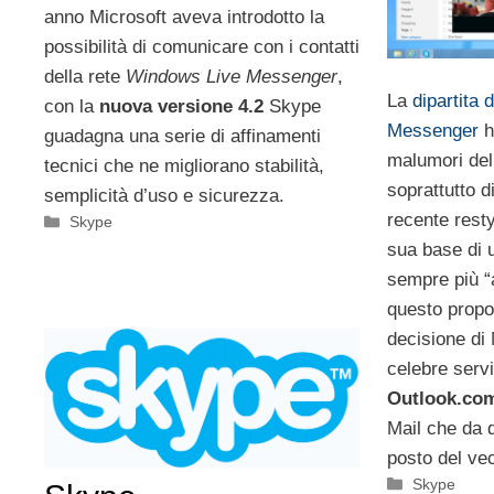
anno Microsoft aveva introdotto la
possibilità di comunicare con i contatti
della rete
Windows Live Messenger
,
La
dipartita
con la
nuova versione 4.2
Skype
Messenger
h
guadagna una serie di affinamenti
malumori del
tecnici che ne migliorano stabilità,
soprattutto d
semplicità d’uso e sicurezza.
recente rest
Categorie
Skype
sua base di 
sempre più “
questo propos
decisione di 
celebre serv
Outlook.co
Mail che da 
posto del ve
Categorie
Skype