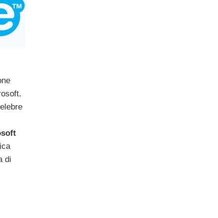
one
rosoft.
celebre
osoft
ica
a di