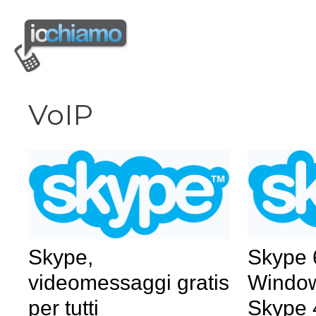
Vai
al
contenuto
VoIP
Skype,
Skype 
videomessaggi gratis
Window
per tutti
Skype 