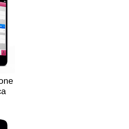
ione
ca