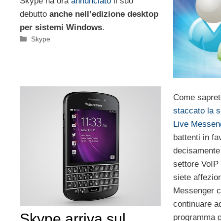
Skype ha ora
annunciato
il suo
debutto
anche nell’edizione desktop
per sistemi Windows
.
Categorie
Skype
Come sapret
staccato la
Live Messen
battenti in f
decisamente 
settore VoIP
siete affezio
Messenger c
continuare ad
Skype arriva sul
programma g