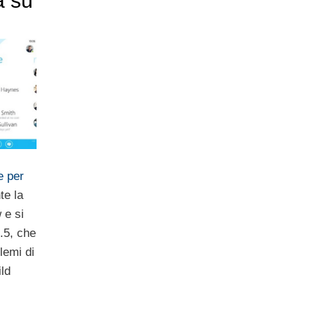
a su
e per
te la
 e si
.5, che
blemi di
ild