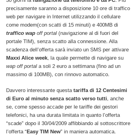
30 giorni la
navigazione da telefonino e da PC
. Più
precisamente saranno a disposizione 10 ore di traffico
web per navigare in Internet utilizzando il cellulare
come modem(con scatti di 15 minuti) e 400MB di
traffico wap
off portal
(navigazione al di fuori del
portale TIM), senza scatto alla connessione. Alla
scadenza dell’offerta sarà inviato un SMS per attivare
Maxxi Alice week
, la quale permette di navigare su
wap off portal
a soli 2 euro a settimana (fino ad un
massimo di 100MB), con rinnovo automatico.
Davvero interessante questa
tariffa di 12 Centesimi
di Euro al minuto senza scatto verso tutti
, anche
se, come spesso accade per le tariffe dei gestori
telefonici, ha una durata limitata in quanto l’offerta
“scade” dopo il 30/04/2009 affibbiando al sottoscrittore
l’offerta “
Easy TIM New
” in maniera automatica.