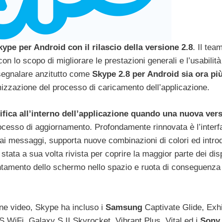
kype per Android con il rilascio della versione 2.8
. Il tea
on lo scopo di migliorare le prestazioni generali e l’usabilità
a segnalare anzitutto come
Skype 2.8 per Android sia ora pi
izzazione del processo di caricamento dell’applicazione.
ifica all’interno dell’applicazione quando una nuova ver
rocesso di aggiornamento. Profondamente rinnovata è l’interf
 ai messaggi, supporta nuove combinazioni di colori ed intro
stata a sua volta rivista per coprire la maggior parte dei disp
ntamento dello schermo nello spazio e ruota di conseguenza 
ione video, Skype ha incluso i
Samsung
Captivate Glide, Exhi
WiFi, Galaxy S II Skyrocket, Vibrant Plus, Vital ed i
Sony 