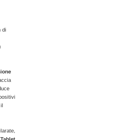
m di
ù
sione
accia
duce
ositivi
il
larate,
Tablet