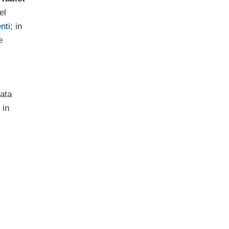
el
nti
; in
e
mata
 in