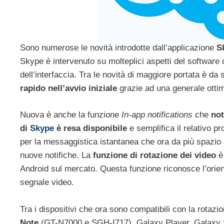
Sono numerose le novità introdotte dall’applicazione
S
Skype è intervenuto su molteplici aspetti del software c
dell’interfaccia. Tra le novità di maggiore portata è d
rapido nell’avvio iniziale
grazie ad una generale ottim
Nuova è anche la funzione
In-app notifications
che
not
di
Skype
è resa disponibile
e semplifica il relativo p
per la messaggistica istantanea che ora da più spazio
nuove notifiche. La
funzione di rotazione dei video
è 
Android sul mercato. Questa funzione riconosce l’orie
segnale video.
Tra i dispositivi che ora sono compatibili con la rotaz
Note
(GT-N7000 e SGH-I717), Galaxy Player, Galaxy S 